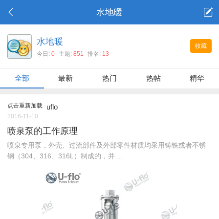
水地暖
水地暖
收藏
今日:
0
主题:
851
排名:
13
全部
最新
热门
热帖
精华
点击重新加载
uflo
2016-11-10
喷泉泵的工作原理
喷泉专用泵，外壳、过流部件及外部零件材质均采用铸铁或者不锈
钢（304、316、316L）制成的，并 ...