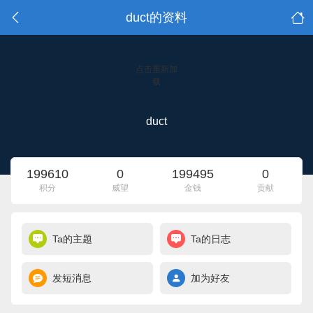
duct的资料
点击重新加
载
duct
199610
0
199495
0
积分
威望
金钱
贡献
Ta的主题
Ta的日志
发短消息
加为好友