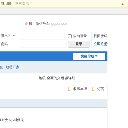
问, 谢谢!
不再提示
x
※
坛主微信号:fengguanbbs
用户名
自动登录
找回密码
密码
立即注册
登录
快捷导航
酯
地暖厂家
地暖-全面的介绍 很详细
地暖系统--系统资料
收藏本版
|
订阅
地暖安装 不得不知的 以下事项-好好学习天
消防风管无机漂珠硅晶防火板耐火1小时做
天向上
地暖空调知多少
法
板耐火1小时做法