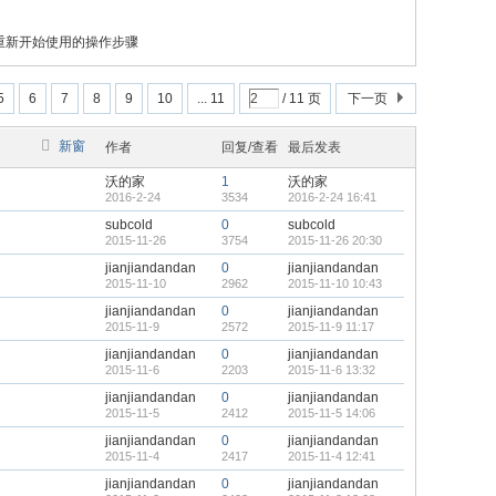
重新开始使用的操作步骤
5
6
7
8
9
10
... 11
/ 11 页
下一页
新窗
作者
回复/查看
最后发表
沃的家
1
沃的家
2016-2-24
3534
2016-2-24 16:41
subcold
0
subcold
2015-11-26
3754
2015-11-26 20:30
jianjiandandan
0
jianjiandandan
2015-11-10
2962
2015-11-10 10:43
jianjiandandan
0
jianjiandandan
2015-11-9
2572
2015-11-9 11:17
jianjiandandan
0
jianjiandandan
2015-11-6
2203
2015-11-6 13:32
jianjiandandan
0
jianjiandandan
2015-11-5
2412
2015-11-5 14:06
jianjiandandan
0
jianjiandandan
2015-11-4
2417
2015-11-4 12:41
jianjiandandan
0
jianjiandandan