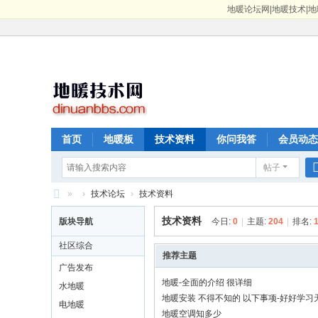
地暖论坛网|地暖技术|地
首页
地暖板
技术资料
你问我答
会员动态
帖子
»
›
技术论坛
›
技术资料
地
技术资料
版块导航
今日:
0
|
主题:
204
|
排名:
暖
社区综合
论
推荐主题
广告发布
坛
地暖-全面的介绍 很详细
水地暖
网
地暖安装 不得不知的 以下事项-好好学习
电地暖
地暖空调知多少
|