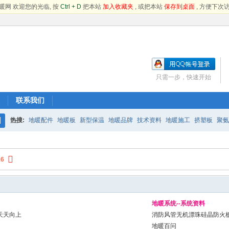
暖网 欢迎您的光临, 按
Ctrl + D
把本站
加入收藏夹
, 或把本站
保存到桌面
, 方便下次访
只需一步，快速开始
联系我们
热搜:
地暖配件
地暖板
新型保温
地暖品牌
技术资料
地暖施工
挤塑板
聚氨
搜
索
16
地暖系统--系统资料
天天向上
消防风管无机漂珠硅晶防火
地暖百问