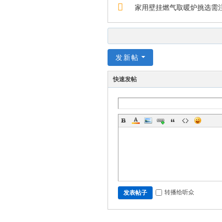
家用壁挂燃气取暖炉挑选需
发新帖
快速发帖
转播给听众
发表帖子