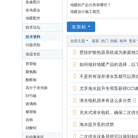
装修图片
地暖的产品分类有哪些？
地
各地展会
地暖设计施工规范
暖
地暖配件
技
发新帖
技术论坛
术
技术资料
全部主题
最新
热门
热帖
精华
更多
|
问题求助
壁挂炉散热器系统成为家庭独
地
保温专区
暖
挤塑板
如何做好地暖产品的选择，以
网
聚氨酯
不是所有深井潜水泵都可以用
酚醛板
高分子发泡板
尤孚海水提升专用泵获得CCS
EPS板
潜水电机原来有这么多分类
玻璃棉
橡塑板
充水式潜水电机，确保二次供
岩棉
海水提升泵的优势
硅酸铝
二次供水设备居然可以做到如
站内事务区