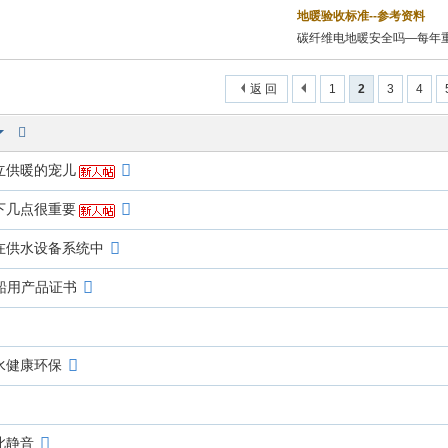
地暖验收标准--参考资料
碳纤维电地暖安全吗—每年
返 回
1
2
3
4
立供暖的宠儿
下几点很重要
在供水设备系统中
船用产品证书
水健康环保
此静音